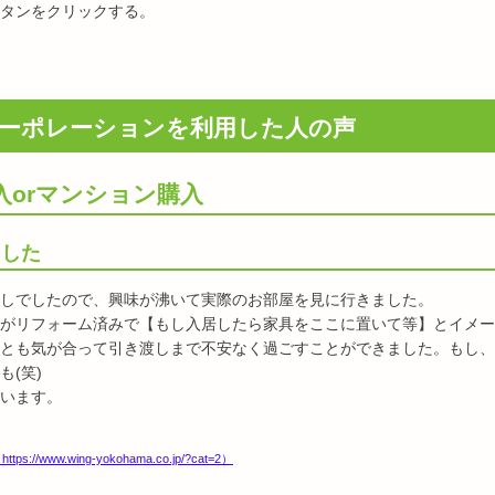
タンをクリックする。
ーポレーションを利用した人の声
入orマンション購入
ました
しでしたので、興味が沸いて実際のお部屋を見に行きました。
がリフォーム済みで【もし入居したら家具をここに置いて等】とイメー
とも気が合って引き渡しまで不安なく過ごすことができました。もし、
(笑)
います。
w.wing-yokohama.co.jp/?cat=2）