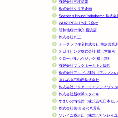
有限会社三枝商事
株式会社クリア企画
Season’s House Yokohama 株式
WHIZ REALTY株式会社
明和地所の仲介 横浜店
株式会社丸三
オークラヤ住宅株式会社 横浜営業
朝日リビング株式会社 横浜営業所
グローバルハウジング 横浜本社
有限会社マックホーム上大岡店
株式会社アルプス建設（アルプスの
きらめき不動産株式会社
株式会社アクアトゥエンティワン 
株式会社新横浜スタイル
すまいの情報館（株式会社日本セル
株式会社東信 金沢八景店
ソレイユ横浜店（株式会社ソレイユ